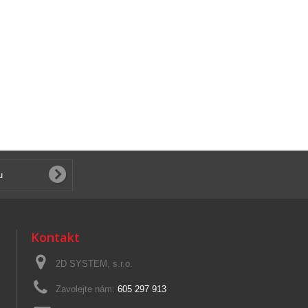
Kontakt
2D SYSTEM, s.r.o.
Zavolejte nám:
605 297 913