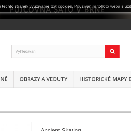
 těchto stránek využíváme tzv. cookies. Používáním tohoto webu s užit
RNĚ
OBRAZY A VEDUTY
HISTORICKÉ MAPY 
Ancient Skating