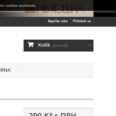
ím cookies souhlasíte.
Napište nám
Přihlásit se
Košík
(prázdný)
BRNA
290 Kč
s DPH