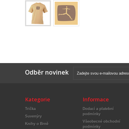
Odběr novinek
Kategorie
Informace
Trička
Dodací a platební
podmínky
Suvenýry
Všeobecné obchodní
Knihy o Brně
podmínky