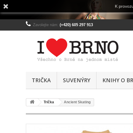
K provozu
Zavolejte nám:
(+420) 605 297 913
TRIČKA
SUVENÝRY
KNIHY O B
Trička
Ancient Skating