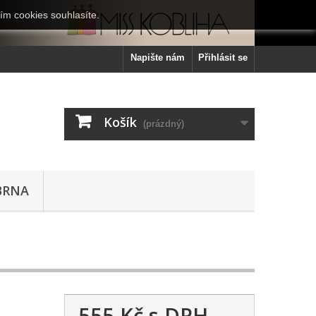
ím cookies souhlasíte.
Napište nám
Přihlásit se
Košík
(prázdný)
BRNA
555 Kč
s DPH