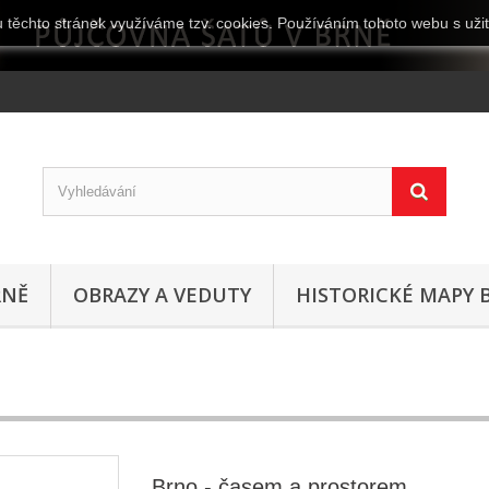
 těchto stránek využíváme tzv. cookies. Používáním tohoto webu s užit
RNĚ
OBRAZY A VEDUTY
HISTORICKÉ MAPY 
Brno - časem a prostorem