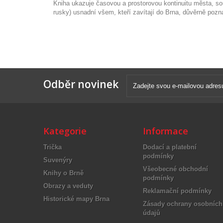
Kniha ukazuje časovou a prostorovou kontinuitu města, sou
rusky) usnadní všem, kteří zavítají do Brna, důvěrně pozn
Odběr novinek
Kategorie
Informace
Trička
Dodací a platební
podmínky
Suvenýry
Všeobecné obchodní
Knihy o Brně
podmínky
Obrazy a veduty
Reklamační podmínky
Historické mapy Brna
Zásady ochrany osobních
údajů