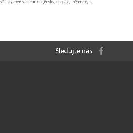
yři jazykové verze textů (česky, anglicky, německy a
Sledujte nás