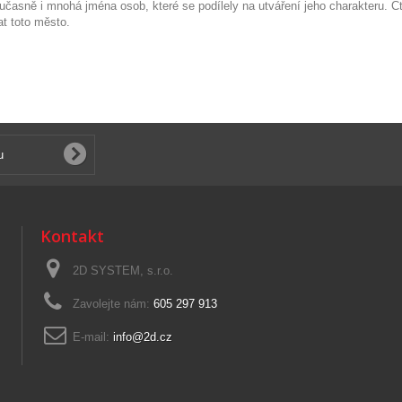
časně i mnohá jména osob, které se podílely na utváření jeho charakteru. Čt
at toto město.
Kontakt
2D SYSTEM, s.r.o.
Zavolejte nám:
605 297 913
E-mail:
info@2d.cz