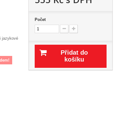
Počet
i jazykové
Přidat do
košíku
adem!