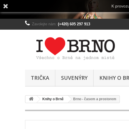
K provozu
Zavolejte nám:
(+420) 605 297 913
TRIČKA
SUVENÝRY
KNIHY O B
Knihy o Brně
Brno - časem a prostorem