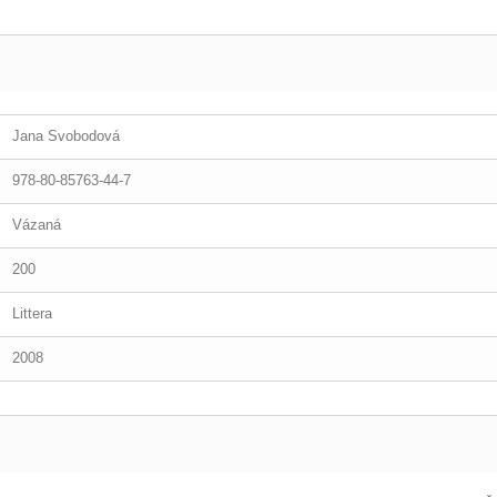
Jana Svobodová
978-80-85763-44-7
Vázaná
200
Littera
2008