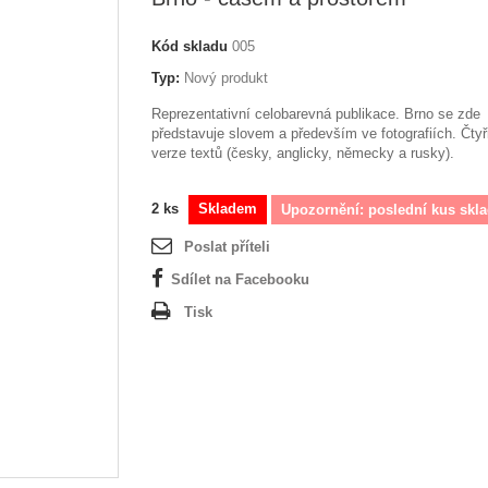
Kód skladu
005
Typ:
Nový produkt
Reprezentativní celobarevná publikace. Brno se zde
představuje slovem a především ve fotografiích. Čtyř
verze textů (česky, anglicky, německy a rusky).
2
ks
Skladem
Upozornění: poslední kus skl
Poslat příteli
Sdílet na Facebooku
Tisk