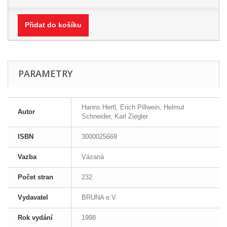
Přidat do košíku
PARAMETRY
Hanns Hertl, Erich Pillwein, Helmut
Autor
Schneider, Karl Ziegler
ISBN
3000025669
Vazba
Vázaná
Počet stran
232
Vydavatel
BRUNA e.V.
Rok vydání
1998