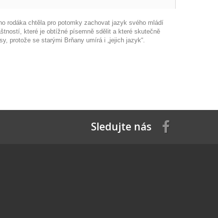
ho rodáka chtěla pro potomky zachovat jazyk svého mládí
tností, které je obtížné písemně sdělit a které skutečně
, protože se starými Brňany umírá i „jejich jazyk“.
Sledujte nás