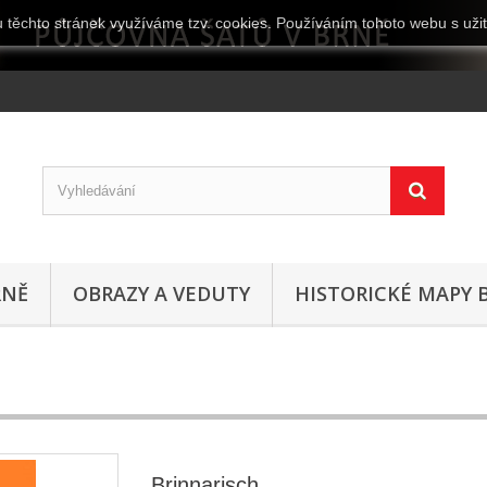
 těchto stránek využíváme tzv. cookies. Používáním tohoto webu s užit
RNĚ
OBRAZY A VEDUTY
HISTORICKÉ MAPY 
Brinnarisch