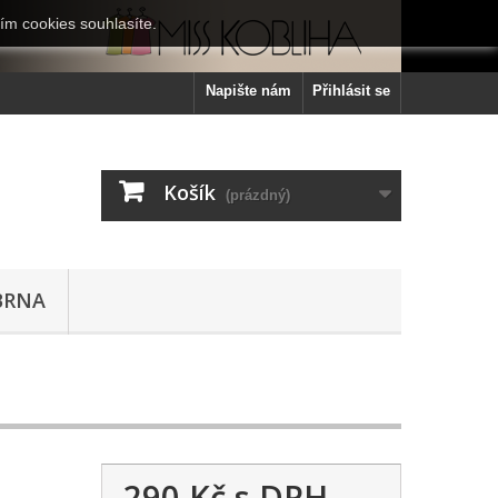
ím cookies souhlasíte.
Napište nám
Přihlásit se
Košík
(prázdný)
BRNA
290 Kč
s DPH