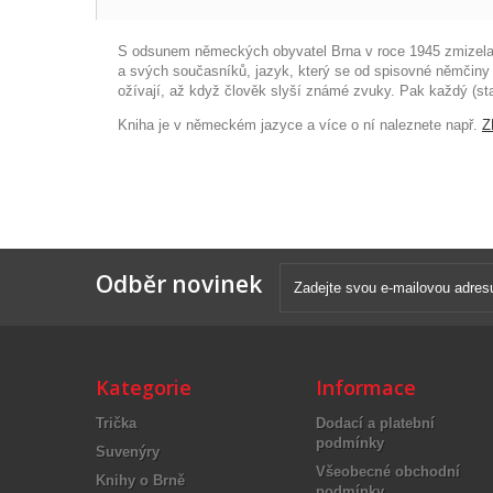
S odsunem německých obyvatel Brna v roce 1945 zmizela i
a svých současníků, jazyk, který se od spisovné němčiny v
ožívají, až když člověk slyší známé zvuky. Pak každý (star
Kniha je v německém jazyce a více o ní naleznete např.
Z
Odběr novinek
Kategorie
Informace
Trička
Dodací a platební
podmínky
Suvenýry
Všeobecné obchodní
Knihy o Brně
podmínky