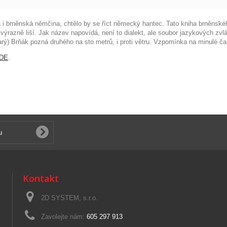
 brněnská němčina, chtělo by se říct německý hantec. Tato kniha brněnské
ýrazně liší. Jak název napovídá, není to dialekt, ale soubor jazykových zvláš
ý) Brňák pozná druhého na sto metrů, i proti větru. Vzpomínka na minulé časy
DE
.
Kontakt
2D SYSTEM, s.r.o.
Zavolejte nám:
605 297 913