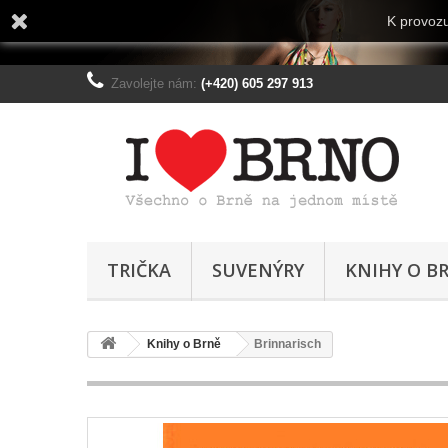
K provozu
Zavolejte nám:
(+420) 605 297 913
TRIČKA
SUVENÝRY
KNIHY O B
Knihy o Brně
Brinnarisch