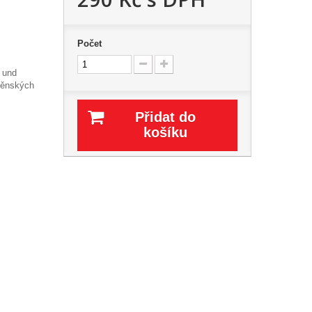
Počet
 und
něnských
Přidat do
košíku