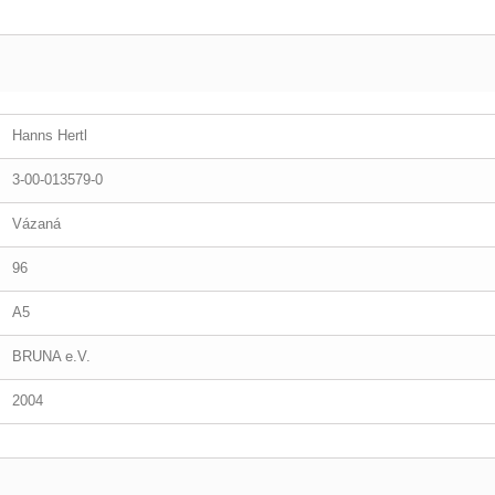
Hanns Hertl
3-00-013579-0
Vázaná
96
A5
BRUNA e.V.
2004