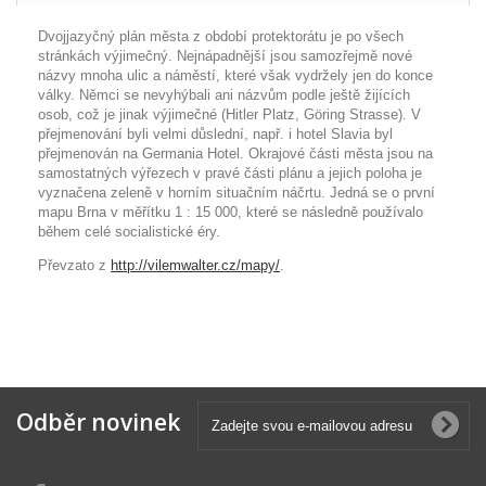
Dvojjazyčný plán města z období protektorátu je po všech
stránkách výjimečný. Nejnápadnější jsou samozřejmě nové
názvy mnoha ulic a náměstí, které však vydržely jen do konce
války. Němci se nevyhýbali ani názvům podle ještě žijících
osob, což je jinak výjimečné (Hitler Platz, Göring Strasse). V
přejmenování byli velmi důslední, např. i hotel Slavia byl
přejmenován na Germania Hotel. Okrajové části města jsou na
samostatných výřezech v pravé části plánu a jejich poloha je
vyznačena zeleně v horním situačním náčrtu. Jedná se o první
mapu Brna v měřítku 1 : 15 000, které se následně používalo
během celé socialistické éry.
Převzato z
http://vilemwalter.cz/mapy/
.
Odběr novinek