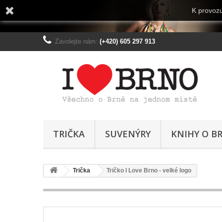
K provozu
Zavolejte nám:
(+420) 605 297 913
TRIČKA
SUVENÝRY
KNIHY O B
Trička
Tričko I Love Brno - velké logo