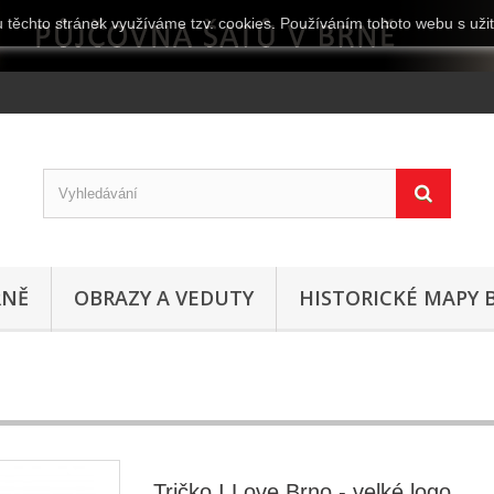
 těchto stránek využíváme tzv. cookies. Používáním tohoto webu s užit
RNĚ
OBRAZY A VEDUTY
HISTORICKÉ MAPY 
Tričko I Love Brno - velké logo