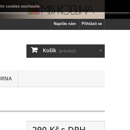
ím cookies souhlasíte.
Napište nám
Přihlásit se
Košík
(prázdný)
BRNA
290 Kč
s DPH