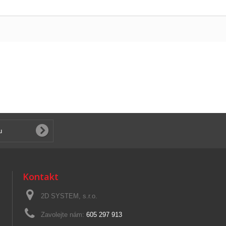
Kontakt
2D SYSTEM, s.r.o.
Zavolejte nám:
605 297 913