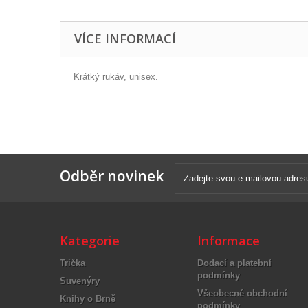
VÍCE INFORMACÍ
Krátký rukáv, unisex.
Odběr novinek
Kategorie
Informace
Trička
Dodací a platební
podmínky
Suvenýry
Všeobecné obchodní
Knihy o Brně
podmínky