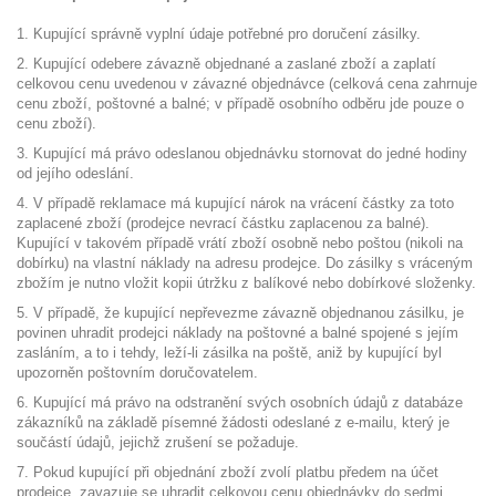
1. Kupující správně vyplní údaje potřebné pro doručení zásilky.
2. Kupující odebere závazně objednané a zaslané zboží a zaplatí
celkovou cenu uvedenou v závazné objednávce (celková cena zahrnuje
cenu zboží, poštovné a balné; v případě osobního odběru jde pouze o
cenu zboží).
3. Kupující má právo odeslanou objednávku stornovat do jedné hodiny
od jejího odeslání.
4. V případě reklamace má kupující nárok na vrácení částky za toto
zaplacené zboží (prodejce nevrací částku zaplacenou za balné).
Kupující v takovém případě vrátí zboží osobně nebo poštou (nikoli na
dobírku) na vlastní náklady na adresu prodejce. Do zásilky s vráceným
zbožím je nutno vložit kopii útržku z balíkové nebo dobírkové složenky.
5. V případě, že kupující nepřevezme závazně objednanou zásilku, je
povinen uhradit prodejci náklady na poštovné a balné spojené s jejím
zasláním, a to i tehdy, leží-li zásilka na poště, aniž by kupující byl
upozorněn poštovním doručovatelem.
6. Kupující má právo na odstranění svých osobních údajů z databáze
zákazníků na základě písemné žádosti odeslané z e-mailu, který je
součástí údajů, jejichž zrušení se požaduje.
7. Pokud kupující při objednání zboží zvolí platbu předem na účet
prodejce, zavazuje se uhradit celkovou cenu objednávky do sedmi