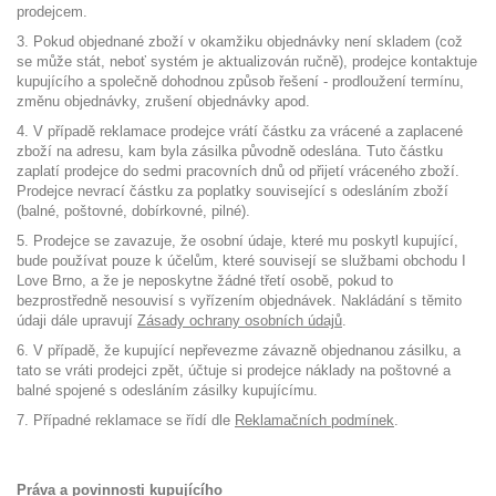
prodejcem.
3. Pokud objednané zboží v okamžiku objednávky není skladem (což
se může stát, neboť systém je aktualizován ručně), prodejce kontaktuje
kupujícího a společně dohodnou způsob řešení - prodloužení termínu,
změnu objednávky, zrušení objednávky apod.
4. V případě reklamace prodejce vrátí částku za vrácené a zaplacené
zboží na adresu, kam byla zásilka původně odeslána. Tuto částku
zaplatí prodejce do sedmi pracovních dnů od přijetí vráceného zboží.
Prodejce nevrací částku za poplatky související s odesláním zboží
(balné, poštovné, dobírkovné, pilné).
5. Prodejce se zavazuje, že osobní údaje, které mu poskytl kupující,
bude používat pouze k účelům, které souvisejí se službami obchodu I
Love Brno, a že je neposkytne žádné třetí osobě, pokud to
bezprostředně nesouvisí s vyřízením objednávek. Nakládání s těmito
údaji dále upravují
Zásady ochrany osobních údajů
.
6. V případě, že kupující nepřevezme závazně objednanou zásilku, a
tato se vráti prodejci zpět, účtuje si prodejce náklady na poštovné a
balné spojené s odesláním zásilky kupujícímu.
7. Případné reklamace se řídí dle
Reklamačních podmínek
.
Práva a povinnosti kupujícího