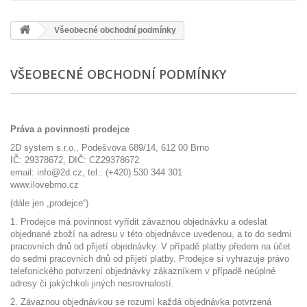
Všeobecné obchodní podmínky
VŠEOBECNÉ OBCHODNÍ PODMÍNKY
Práva a povinnosti prodejce
2D system s.r.o., Podešvova 689/14, 612 00 Brno
IČ: 29378672, DIČ: CZ29378672
email: info@2d.cz, tel.: (+420) 530 344 301
www.ilovebrno.cz
(dále jen „prodejce“)
1. Prodejce má povinnost vyřídit závaznou objednávku a odeslat
objednané zboží na adresu v této objednávce uvedenou, a to do sedmi
pracovních dnů od přijetí objednávky. V případě platby předem na účet
do sedmi pracovních dnů od přijetí platby. Prodejce si vyhrazuje právo
telefonického potvrzení objednávky zákazníkem v případě neúplné
adresy či jakýchkoli jiných nesrovnalostí.
2. Závaznou objednávkou se rozumí každá objednávka potvrzená