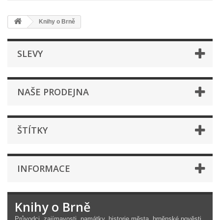
Knihy o Brně
SLEVY
NAŠE PRODEJNA
ŠTÍTKY
INFORMACE
Knihy o Brně
Průvodci, zajímavosti, památky, historie města, brněnské pověsti,