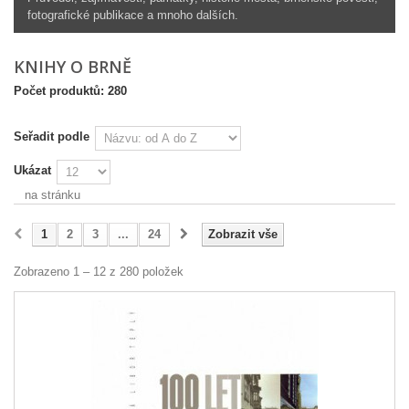
fotografické publikace a mnoho dalších.
KNIHY O BRNĚ
Počet produktů: 280
Seřadit podle
Ukázat
na stránku
1
2
3
...
24
Zobrazit vše
Zobrazeno 1 – 12 z 280 položek