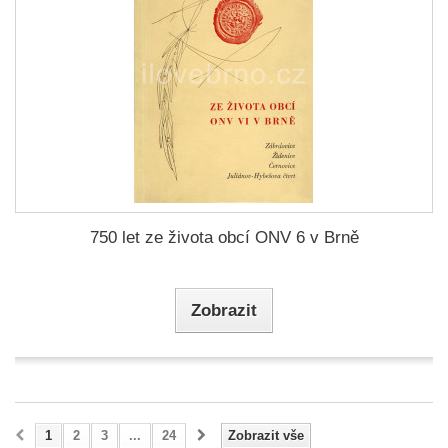
750 let ze života obcí ONV 6 v Brně
Zobrazit
1
2
3
...
24
Zobrazit vše