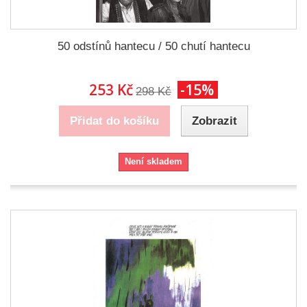
50 odstínů hantecu / 50 chutí hantecu
253 Kč
-15%
298 Kč
Přidat do košíku
Zobrazit
Není skladem