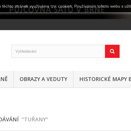
 těchto stránek využíváme tzv. cookies. Používáním tohoto webu s užit
RNĚ
OBRAZY A VEDUTY
HISTORICKÉ MAPY 
EDÁVÁNÍ
"TUŘANY"