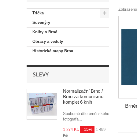
Zobrazeno
Trička
Suvenýry
Knihy o Brně
Obrazy a veduty
Historické mapy Brna
SLEVY
Normalizační Brno /
Brno za komunismu:
komplet 6 knih
Brně
Souborné dílo brněnského
fotografa...
-15%
1 274 Kč
1 499
Kč