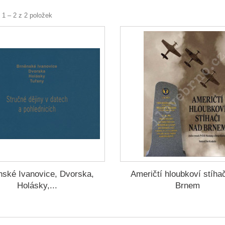
 1 – 2 z 2 položek
nské Ivanovice, Dvorska,
Američtí hloubkoví stíha
Holásky,...
Brnem