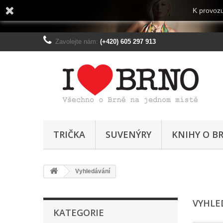
K provozu
Zavolejte nám:
(+420) 605 297 913
TRIČKA
SUVENÝRY
KNIHY O B
Vyhledávání
VYHL
KATEGORIE