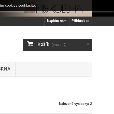
ím cookies souhlasíte.
Napište nám
Přihlásit se
Košík
(prázdný)
BRNA
Nalezené výsledky: 2